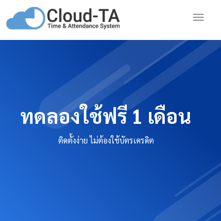
Toggle
naviga
ทดลองใช้ฟรี 1 เดือน
ติดตั้งง่าย ไม่ต้องใช้บัตรเครดิต