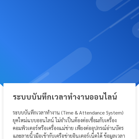
ระบบบันทึกเวลาทำงานออนไลน์
ระบบบันทึกเวลาทำงาน (Time & Attendance System)
ยุคใหม่แบบออนไลน์ ไม่จำเป็นต้องต่อเชื่อมกับเครื่อง
คอมพิวเตอร์หรือเครื่องแม่ข่าย เพียงต่ออุปกรณ์อ่านบัตร
และลายนิ้วมือเข้ากับเครือข่ายอินเตอร์เน็ตได้ ข้อมูลเวลา